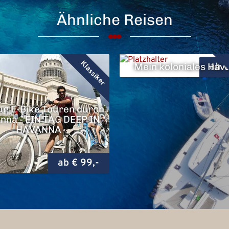
Ähnliche Reisen
Klassiker
Mein koloniales Hav
ab €
ug E-Bike Touren durch
nna - EIN TAG DEEP IN
HAVANNA
ab € 99,-