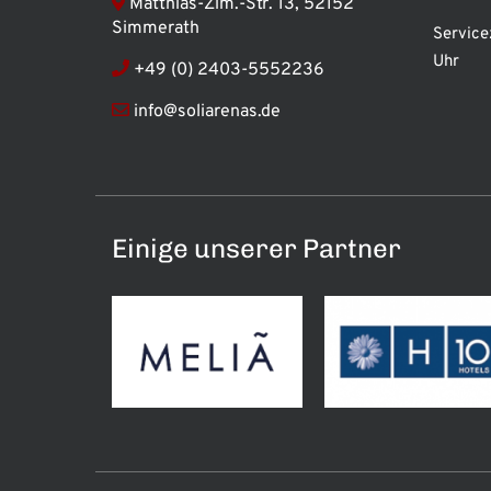
Matthias-Zim.-Str. 13, 52152
Simmerath
Service
Uhr
+49 (0) 2403-5552236
info@soliarenas.de
Einige unserer Partner