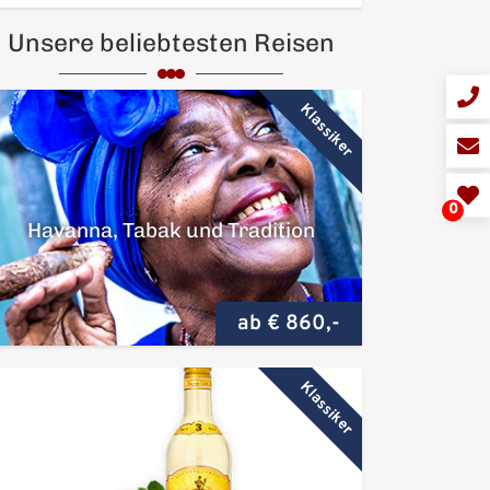
Unsere beliebtesten Reisen
Klassiker
0
Havanna, Tabak und Tradition
ab € 860,-
Klassiker