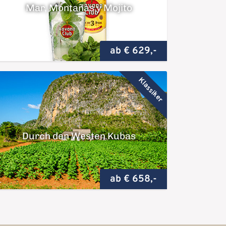
Mar, Montañas y Mojito
ab € 629,-
Klassiker
Durch den Westen Kubas
ab € 658,-