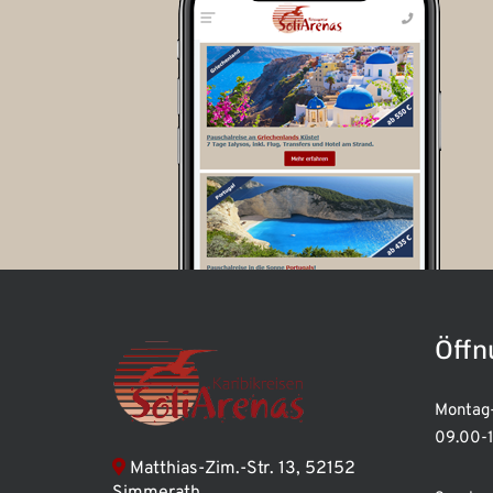
Öffn
Montag-
09.00-1
Matthias-Zim.-Str. 13, 52152
Simmerath