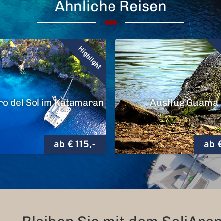
Ähnliche Reisen
Highlight
o del Sol im Katamaran
Ausflug Guama
ab € 115,-
ab €