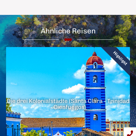
Ähnliche Reisen
Highlight
Die drei Kolonialstädte (Santa Clara - Trinidad
- Cienfuegos)